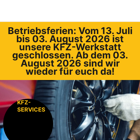
Betriebsferien: Vom 13. Juli
bis 03. August 2026 ist
unsere KFZ-Werkstatt
geschlossen. Ab dem 03.
August 2026 sind wir
wieder für euch da!
KFZ-
SERVICES