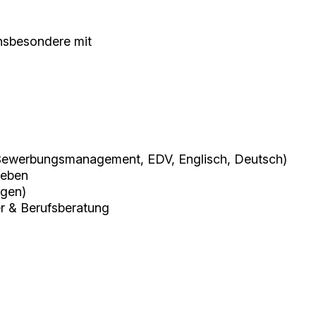
nsbesondere mit
g, Bewerbungsmanagement, EDV, Englisch, Deutsch)
ieben
ngen)
er & Berufsberatung