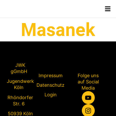
Pfarrer I.
Masanek
JWK
gGmbH
Impressum
Folge uns
Jugendwerk
auf Social
Datenschutz
Köln
Media
Login
Rhöndorfer
Str. 6
50939 Köln